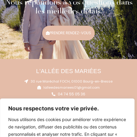
Nous répondons à vos questions dans
les meilleurs délais.
PRENDRE RENDEZ-VOUS
L'ALLÉE DES MARIÉES
30 rue Maréchal FOCH, 01000 Bourg-en-Bresse
lalleedesmariees01@gmail.com
04 74 55 05 36
06 95 39 78 55
Nous respectons votre vie privée.
Nous utilisons des cookies pour améliorer votre expérience
HORAIRES D'OUVERTURE
de navigation, diffuser des publicités ou des contenus
BOURG-EN-BRESSE
Du mardi au vendredi de 10h à 13h et de 14h À 19h ;
personnalisés et analyser notre trafic. En cliquant sur «